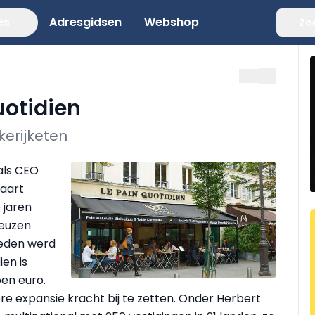
es
Adresgidsen
Webshop
Zo
uotidien
kerijketen
 als CEO
maart
 jaren
reuzen
leden werd
en is
oen euro.
re expansie kracht bij te zetten. Onder Herbert