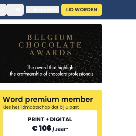
LID WORDEN
ek
NL
Aanmelden
Word premium member
Kies het lidmaatschap dat bij u past
PRINT + DIGITAL
€ 106
/
Jaar
*