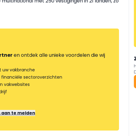
 multinational met 250 vestigingen in 21 landen, zo
rtner
en ontdek alle unieke voordelen die wij
t uw vakbranche
 financiële sectoroverzichten
an vakwebsites
rijf
m aan te melden