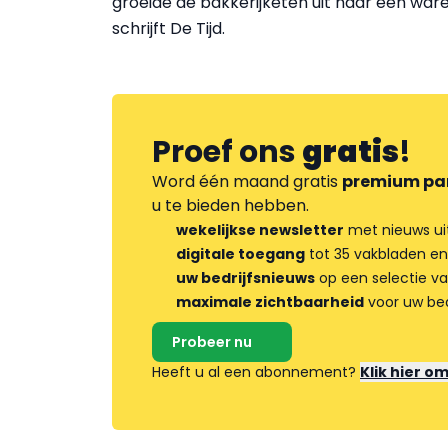
groeide de bakkerijketen uit naar een ware
schrijft De Tijd.
Proef ons
gratis
!
Word één maand gratis
premium pa
u te bieden hebben.
wekelijkse newsletter
met nieuws ui
digitale toegang
tot 35 vakbladen en
uw bedrijfsnieuws
op een selectie v
maximale zichtbaarheid
voor uw bed
Probeer nu
Heeft u al een abonnement?
Klik hier o