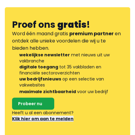
Proef ons
gratis
!
Word één maand gratis
premium partner
en
ontdek alle unieke voordelen die wij u te
bieden hebben.
wekelijkse newsletter
met nieuws uit uw
vakbranche
digitale toegang
tot 35 vakbladen en
financiële sectoroverzichten
uw bedrijfsnieuws
op een selectie van
vakwebsites
maximale zichtbaarheid
voor uw bedrijf
Probeer nu
Heeft u al een abonnement?
Klik hier om aan te melden