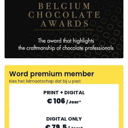
Word premium member
Kies het lidmaatschap dat bij u past
PRINT + DIGITAL
€ 106
/
Jaar
*
DIGITAL ONLY
€ 79.5