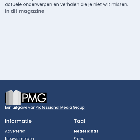
actuele onderwerpen en verhalen die je niet wilt missen.
In dit magazine
Footer
Een uitgave van
Professional Media Group
Informatie
Taal
Adverteren
Nederlands
Nieuws melden
Frans