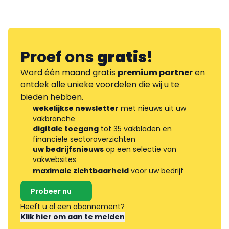
Proef ons
gratis
!
Word één maand gratis
premium partner
en
ontdek alle unieke voordelen die wij u te
bieden hebben.
wekelijkse newsletter
met nieuws uit uw
vakbranche
digitale toegang
tot 35 vakbladen en
financiële sectoroverzichten
uw bedrijfsnieuws
op een selectie van
vakwebsites
maximale zichtbaarheid
voor uw bedrijf
Probeer nu
Heeft u al een abonnement?
Klik hier om aan te melden