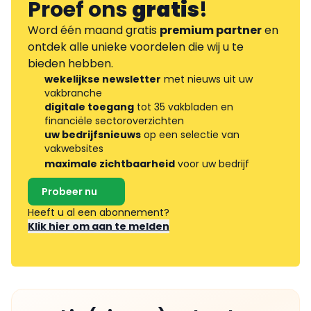
Proef ons
gratis
!
Word één maand gratis
premium partner
en
ontdek alle unieke voordelen die wij u te
bieden hebben.
wekelijkse newsletter
met nieuws uit uw
vakbranche
digitale toegang
tot 35 vakbladen en
financiële sectoroverzichten
uw bedrijfsnieuws
op een selectie van
vakwebsites
maximale zichtbaarheid
voor uw bedrijf
Probeer nu
Heeft u al een abonnement?
Klik hier om aan te melden