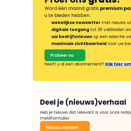
Word één maand gratis
premium pa
u te bieden hebben.
wekelijkse newsletter
met nieuws ui
digitale toegang
tot 35 vakbladen en
uw bedrijfsnieuws
op een selectie v
maximale zichtbaarheid
voor uw bed
Probeer nu
Heeft u al een abonnement?
Klik hier o
Deel je (nieuws)verhaal
Heb je nieuws dat relevant is voor onze reda
meldformulier.
Nieuws melden