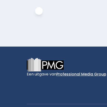
Footer
Een uitgave van
Professional Media Group