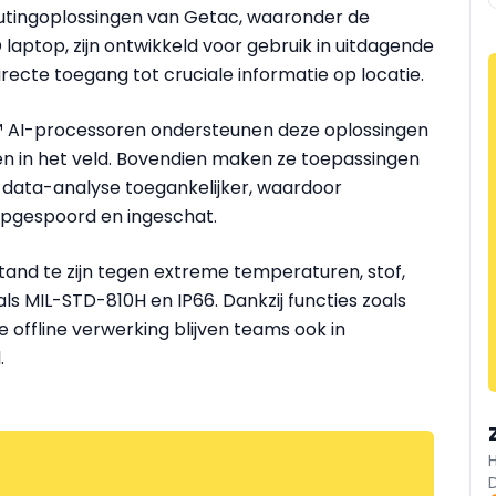
utingoplossingen van Getac, waaronder de
 laptop, zijn ontwikkeld voor gebruik in uitdagende
ecte toegang tot cruciale informatie op locatie.
n™ AI-processoren ondersteunen deze oplossingen
en in het veld. Bovendien maken ze toepassingen
data-analyse toegankelijker, waardoor
 opgespoord en ingeschat.
and te zijn tegen extreme temperaturen, stof,
ls MIL-STD-810H en IP66. Dankzij functies zoals
e offline verwerking blijven teams ook in
.