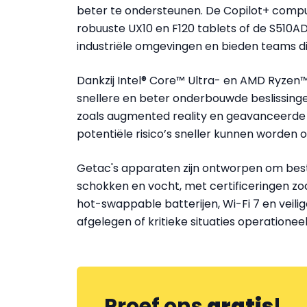
beter te ondersteunen. De Copilot+ comp
robuuste UX10 en F120 tablets of de S510AD
industriële omgevingen en bieden teams dir
Dankzij Intel® Core™ Ultra- en AMD Ryze
snellere en beter onderbouwde beslissing
zoals augmented reality en geavanceerde 
potentiële risico’s sneller kunnen worden
Getac's apparaten zijn ontworpen om best
schokken en vocht, met certificeringen zoa
hot-swappable batterijen, Wi-Fi 7 en veilig
afgelegen of kritieke situaties operationeel
Proef ons
gratis
!