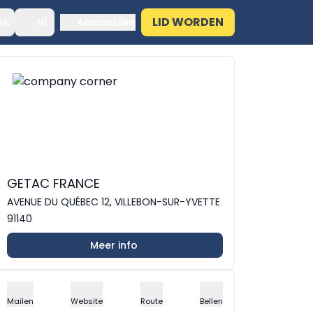
LID WORDEN
ek
NL
Aanmelden
GETAC FRANCE
AVENUE DU QUÉBEC 12, VILLEBON-SUR-YVETTE
91140
Meer info
Mailen
Website
Route
Bellen