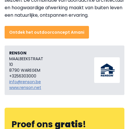
seizoen. De combinatie van doordachte architectuur
en hoogwaardige afwerking maakt van buiten leven
een natuurlijke, ontspannen ervaring.
Ontdek het outdoorconcept Amani
RENSON
MAALBEEKSTRAAT
10
8790 WAREGEM
+3256303000
info@renson.be
www.renson.net
Proef ons
gratis
!