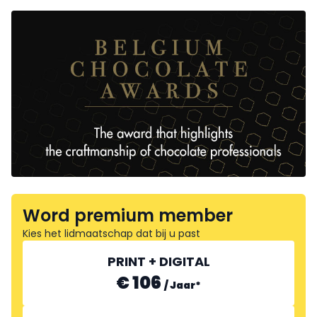
Word premium member
Kies het lidmaatschap dat bij u past
PRINT + DIGITAL
€ 106
/
Jaar
*