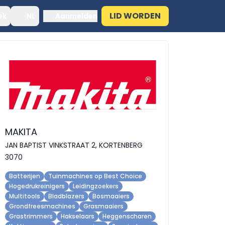
LID WORDEN
ek
NL
Aanmelden
MAKITA
JAN BAPTIST VINKSTRAAT 2, KORTENBERG
3070
Batterijen
Tuinmachines op Best Choice
Hogedrukreinigers
Leidingzoekers
Multitools
Bladblazers
Bosmaaiers
Grondfreesmachines
Grasmaaiers
Grastrimmers
Hakselaars
Heggenscharen