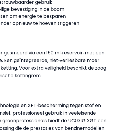
betrouwbaarder gebruik
ilige bevestiging in de boom
uten om energie te besparen
onder opnieuw te hoeven triggeren
r gesmeerd via een 150 ml‑reservoir, met een
e. Een geïntegreerde, niet‑verliesbare moer
etting. Voor extra veiligheid beschikt de zaag
rische kettingrem.
hnologie en XPT‑bescherming tegen stof en
ief, professioneel gebruik in veeleisende
 groenprofessionals biedt de UC031G XGT een
lossing die de prestaties van benzinemodellen