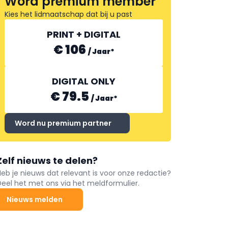
Word premium member
Kies het lidmaatschap dat bij u past
PRINT + DIGITAL
€ 106
/
Jaar
*
DIGITAL ONLY
€ 79.5
/
Jaar
*
Word nu premium partner
Zelf nieuws te delen?
Heb je nieuws dat relevant is voor onze redactie?
Deel het met ons via het meldformulier.
Nieuws melden