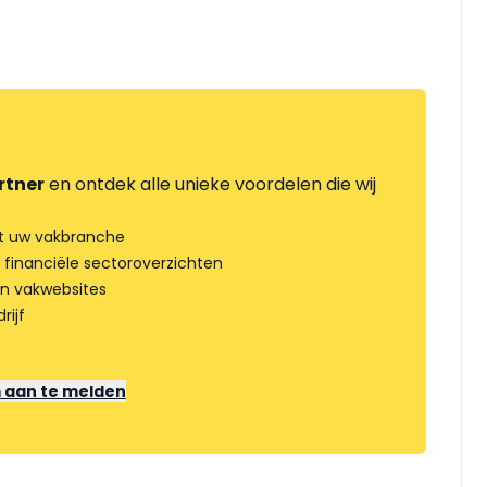
rtner
en ontdek alle unieke voordelen die wij
t uw vakbranche
 financiële sectoroverzichten
an vakwebsites
rijf
m aan te melden