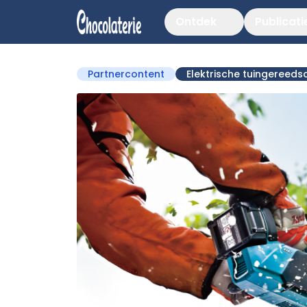
Ontdek
Publicati
Partnercontent
Elektrische tuingereed