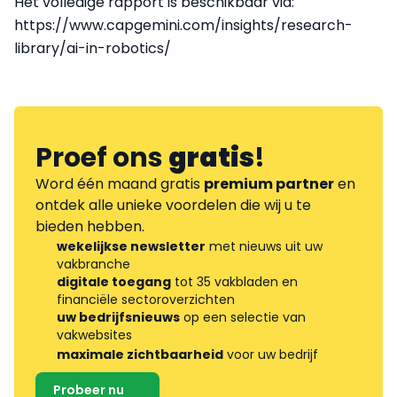
Het volledige rapport is beschikbaar via:
https://www.capgemini.com/insights/research-
library/ai-in-robotics/
Proef ons
gratis
!
Word één maand gratis
premium partner
en
ontdek alle unieke voordelen die wij u te
bieden hebben.
wekelijkse newsletter
met nieuws uit uw
vakbranche
digitale toegang
tot 35 vakbladen en
financiële sectoroverzichten
uw bedrijfsnieuws
op een selectie van
vakwebsites
maximale zichtbaarheid
voor uw bedrijf
Probeer nu