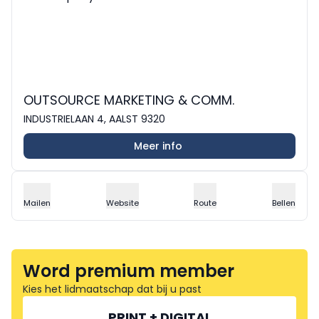
OUTSOURCE MARKETING & COMM.
INDUSTRIELAAN 4, AALST 9320
Meer info
Mailen
Website
Route
Bellen
Word premium member
Kies het lidmaatschap dat bij u past
PRINT + DIGITAL