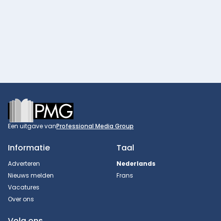
Footer
Een uitgave van
Professional Media Group
Informatie
Taal
Adverteren
Nederlands
Nieuws melden
Frans
Vacatures
Over ons
Volg ons