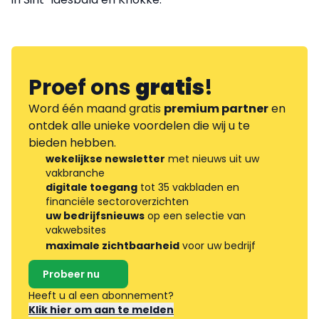
Proef ons
gratis
!
Word één maand gratis
premium partner
en
ontdek alle unieke voordelen die wij u te
bieden hebben.
wekelijkse newsletter
met nieuws uit uw
vakbranche
digitale toegang
tot 35 vakbladen en
financiële sectoroverzichten
uw bedrijfsnieuws
op een selectie van
vakwebsites
maximale zichtbaarheid
voor uw bedrijf
Probeer nu
Heeft u al een abonnement?
Klik hier om aan te melden