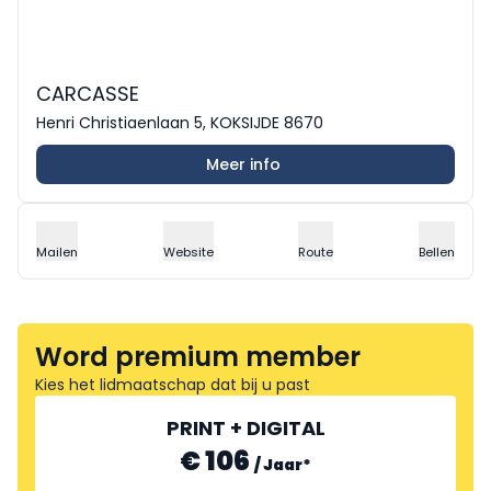
CARCASSE
Henri Christiaenlaan 5, KOKSIJDE 8670
Meer info
Mailen
Website
Route
Bellen
Word premium member
Kies het lidmaatschap dat bij u past
PRINT + DIGITAL
€ 106
/
Jaar
*