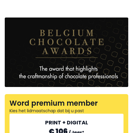
Word premium member
Kies het lidmaatschap dat bij u past
PRINT + DIGITAL
€ 106
/
Jaar
*