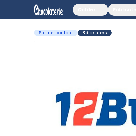
Ontdek
Publicati
Partnercontent
3d printers