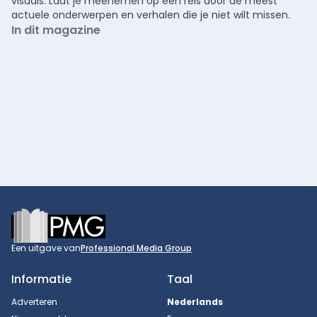
visuals. Laat je meenemen op een reis door de meest
actuele onderwerpen en verhalen die je niet wilt missen.
In dit magazine
Footer
Een uitgave van
Professional Media Group
Informatie
Taal
Adverteren
Nederlands