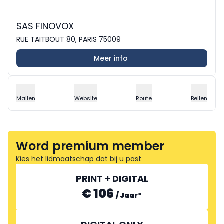
SAS FINOVOX
RUE TAITBOUT 80, PARIS 75009
Meer info
Mailen
Website
Route
Bellen
Word premium member
Kies het lidmaatschap dat bij u past
PRINT + DIGITAL
€ 106
/
Jaar
*