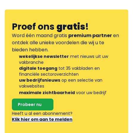
Proef ons
gratis
!
Word één maand gratis
premium partner
en
ontdek alle unieke voordelen die wij u te
bieden hebben.
wekelijkse newsletter
met nieuws uit uw
vakbranche
digitale toegang
tot 35 vakbladen en
financiële sectoroverzichten
uw bedrijfsnieuws
op een selectie van
vakwebsites
maximale zichtbaarheid
voor uw bedrijf
Probeer nu
Heeft u al een abonnement?
Klik hier om aan te melden