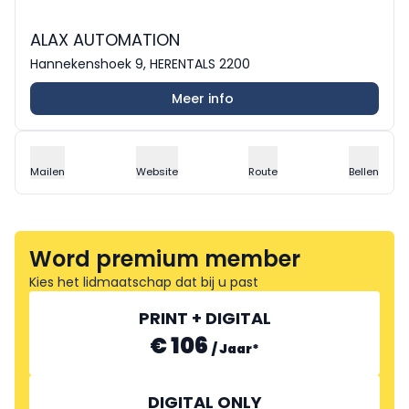
ALAX AUTOMATION
Hannekenshoek 9, HERENTALS 2200
Meer info
Mailen
Website
Route
Bellen
Word premium member
Kies het lidmaatschap dat bij u past
PRINT + DIGITAL
€ 106
/
Jaar
*
DIGITAL ONLY