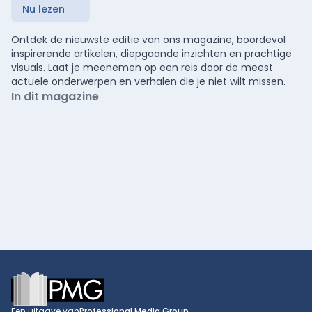
Nu lezen
Ontdek de nieuwste editie van ons magazine, boordevol
inspirerende artikelen, diepgaande inzichten en prachtige
visuals. Laat je meenemen op een reis door de meest
actuele onderwerpen en verhalen die je niet wilt missen.
In dit magazine
Footer
Een uitgave van
Professional Media Group