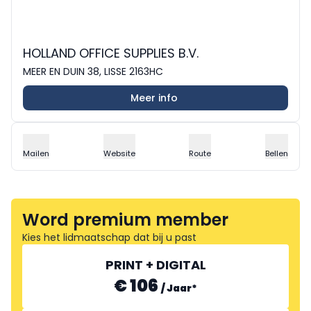
HOLLAND OFFICE SUPPLIES B.V.
MEER EN DUIN 38, LISSE 2163HC
Meer info
Mailen
Website
Route
Bellen
Word premium member
Kies het lidmaatschap dat bij u past
PRINT + DIGITAL
€ 106
/
Jaar
*