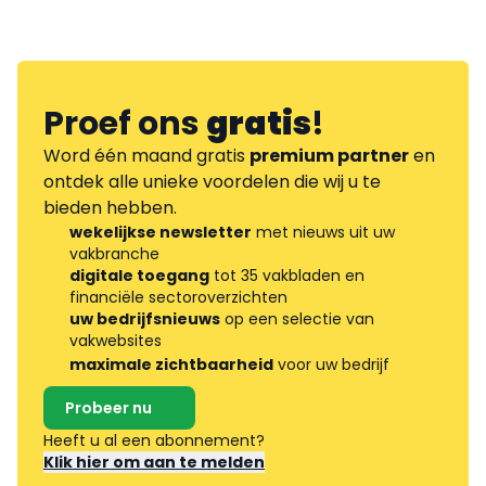
Proef ons
gratis
!
Word één maand gratis
premium partner
en
ontdek alle unieke voordelen die wij u te
bieden hebben.
wekelijkse newsletter
met nieuws uit uw
vakbranche
digitale toegang
tot 35 vakbladen en
financiële sectoroverzichten
uw bedrijfsnieuws
op een selectie van
vakwebsites
maximale zichtbaarheid
voor uw bedrijf
Probeer nu
Heeft u al een abonnement?
Klik hier om aan te melden