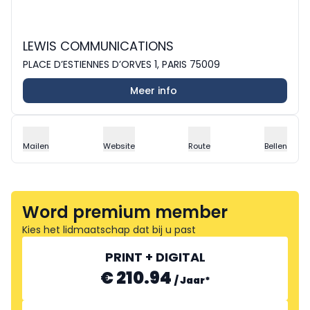
LEWIS COMMUNICATIONS
PLACE D’ESTIENNES D’ORVES 1, PARIS 75009
Meer info
Mailen
Website
Route
Bellen
Word premium member
Kies het lidmaatschap dat bij u past
PRINT + DIGITAL
€ 210.94
/
Jaar
*