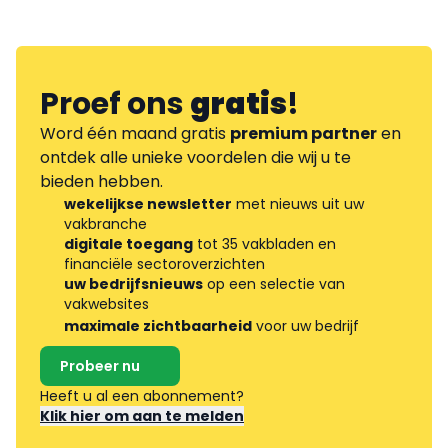
Proef ons
gratis
!
Word één maand gratis
premium partner
en
ontdek alle unieke voordelen die wij u te
bieden hebben.
wekelijkse newsletter
met nieuws uit uw
vakbranche
digitale toegang
tot 35 vakbladen en
financiële sectoroverzichten
uw bedrijfsnieuws
op een selectie van
vakwebsites
maximale zichtbaarheid
voor uw bedrijf
Probeer nu
Heeft u al een abonnement?
Klik hier om aan te melden