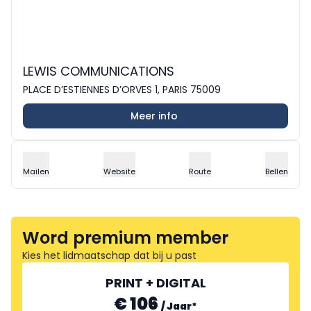
LEWIS COMMUNICATIONS
PLACE D’ESTIENNES D’ORVES 1, PARIS 75009
Meer info
Mailen
Website
Route
Bellen
Word premium member
Kies het lidmaatschap dat bij u past
PRINT + DIGITAL
€ 106
/
Jaar
*