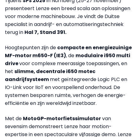
Tijdens
SPS 2025
in Nürnberg (25-27 november)
presenteert Lenze een breed scala aan oplossingen
voor moderne machinebouw. Je vindt de Duitse
specialist in aandrijf- en automatiseringstechniek
terug in
Hal 7, Stand 391.
Hoogtepunten zijn de
compacte en energiezuinige
MF-motor m650-F (IE3)
, de
modulaire i950 multi
drive
voor complexe meerassige toepassingen, en
het
slimme, decentrale i650 motec
aandrijfsysteem
met geïntegreerde Logic PLC en
IO-Link voor IIoT en voorspellend onderhoud. De
systemen besparen ruimte, verhogen de energie-
efficiëntie en zijn wereldwijd inzetbaar.
Met de
MotoGP-motorfietssimulator
van
sevensim demonstreert Lenze haar motion-
expertise in een spectaculaire vijfassige demo. Lenze