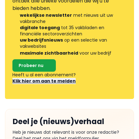
ontdek alle unieke voordelen die wij u te
bieden hebben.
wekelijkse newsletter
met nieuws uit uw
vakbranche
digitale toegang
tot 35 vakbladen en
financiële sectoroverzichten
uw bedrijfsnieuws
op een selectie van
vakwebsites
maximale zichtbaarheid
voor uw bedrijf
Probeer nu
Heeft u al een abonnement?
Klik hier om aan te melden
Deel je (nieuws)verhaal
Heb je nieuws dat relevant is voor onze redactie?
Deel het met ons via het meldformulier.