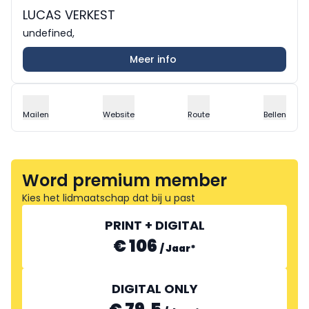
LUCAS VERKEST
undefined,
Meer info
Mailen
Website
Route
Bellen
Word premium member
Kies het lidmaatschap dat bij u past
PRINT + DIGITAL
€ 106
/
Jaar
*
DIGITAL ONLY