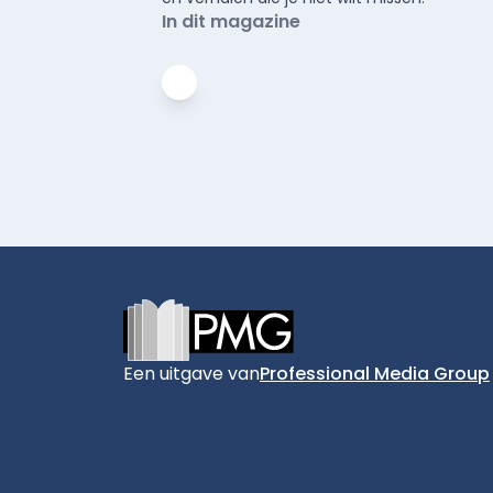
In dit magazine
Footer
Een uitgave van
Professional Media Group