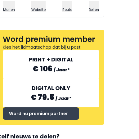
Mailen
Website
Route
Bellen
Word premium member
Kies het lidmaatschap dat bij u past
PRINT + DIGITAL
€ 106
/
Jaar
*
DIGITAL ONLY
€ 79.5
/
Jaar
*
Word nu premium partner
Zelf nieuws te delen?