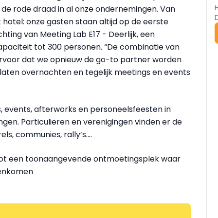
jft de rode draad in al onze ondernemingen. Van
hotel: onze gasten staan altijd op de eerste
hting van Meeting Lab E17 - Deerlijk, een
aciteit tot 300 personen. “De combinatie van
ervoor dat we opnieuw de go-to partner worden
n laten overnachten en tegelijk meetings en events
, events, afterworks en personeelsfeesten in
en. Particulieren en verenigingen vinden er de
s, communies, rally’s....
t tot een toonaangevende ontmoetingsplek waar
amenkomen