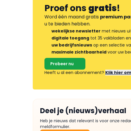
Proef ons
gratis
!
Word één maand gratis
premium pa
u te bieden hebben.
wekelijkse newsletter
met nieuws ui
digitale toegang
tot 35 vakbladen en
uw bedrijfsnieuws
op een selectie v
maximale zichtbaarheid
voor uw bed
Probeer nu
Heeft u al een abonnement?
Klik hier o
Deel je (nieuws)verhaal
Heb je nieuws dat relevant is voor onze reda
meldformulier.