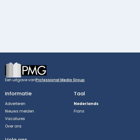
Footer
Een uitgave van
Professional Media Group
Informatie
Taal
Adverteren
Nederlands
Nieuws melden
Frans
Vacatures
Over ons
Volg ons