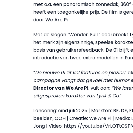
met o.a. een panoramisch zonnedak, 360° c
heeft een toegankelijke prijs. De film is 
door We Are Pi.
Met de slogan “Wonder. Full.” doorbreekt 
het merk zijn eigenzinnige, speelse karakte
basis van gebruikersfeedback. De 01 blijft 
introductie van twee extra modellen in Eur
“
De nieuwe 01 zit vol features en plezier
,” a
campagne vangt dat gevoel met humor en 
Director van We Are Pi
, vult aan:
“We laten
uitgesproken karakter van Lynk & Co.
”
Lancering: eind juli 2025 | Markten: BE, DE, FR,
beelden, OOH | Creatie: We Are Pi | Media: 
Jong | Video: https://youtu.be/VrLOTtCSTf