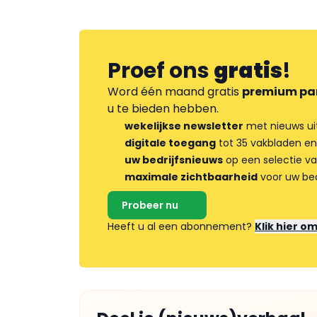
Proef ons
gratis
!
Word één maand gratis
premium pa
u te bieden hebben.
wekelijkse newsletter
met nieuws ui
digitale toegang
tot 35 vakbladen en
uw bedrijfsnieuws
op een selectie v
maximale zichtbaarheid
voor uw bed
Probeer nu
Heeft u al een abonnement?
Klik hier o