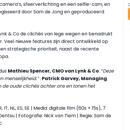
amera’s, sfeerverlichting en een selfie-cam, en
geregisseerd door Sam de Jong en geproduceerd
Lynk & Co de clichés van lege wegen en benadrukt
r. Veel nieuwe features zijn direct ontwikkeld op
een strategische prioriteit, naast de recente
opa.
ldus
Mathieu Spencer, CMO van Lynk & Co
. “
Deze
menselijkheid.” .
Patrick Garvey, Managing
 de oude clichés achter ons en tonen het
 IT, NL, ES, SE | Media: digitale film (60s + 15s), 7
Dentsu | Fotografie: Nick van Tiem | Regie: Sam de
c