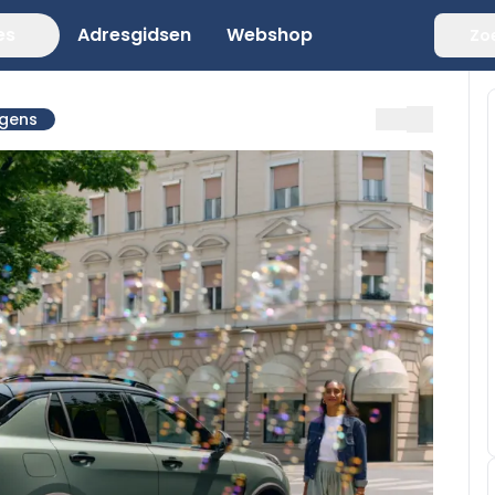
es
Adresgidsen
Webshop
Zo
agens