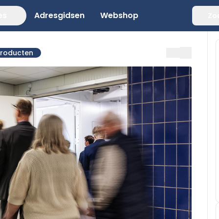
es
Adresgidsen
Webshop
Zo
producten