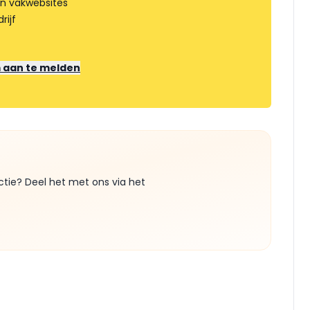
an vakwebsites
rijf
m aan te melden
ctie? Deel het met ons via het