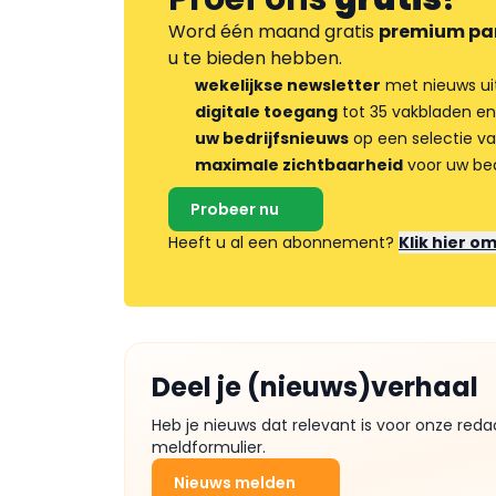
Word één maand gratis
premium pa
u te bieden hebben.
wekelijkse newsletter
met nieuws ui
digitale toegang
tot 35 vakbladen en
uw bedrijfsnieuws
op een selectie v
maximale zichtbaarheid
voor uw bed
Probeer nu
Heeft u al een abonnement?
Klik hier o
Deel je (nieuws)verhaal
Heb je nieuws dat relevant is voor onze reda
meldformulier.
Nieuws melden