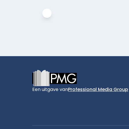
Footer
Een uitgave van
Professional Media Group