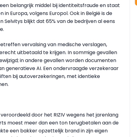
 belangrijk middel bij identiteitsfraude en staat
 in Europa, volgens Europol. Ook in België is de
 Selvitys blijkt dat 65% van de bedrijven al eens
e.
reffen vervalsing van medische verslagen,
recht uitbetaald te krijgen. In sommige gevallen
wijzigd; in andere gevallen worden documenten
an generatieve AI. Een ondervraagde verzekeraar
ten bij autoverzekeringen, met identieke
nen.
 veroordeeld door het RIZIV wegens het jarenlang
 arts moest meer dan een ton terugbetalen aan de
kte een bakker opzettelijk brand in zijn eigen