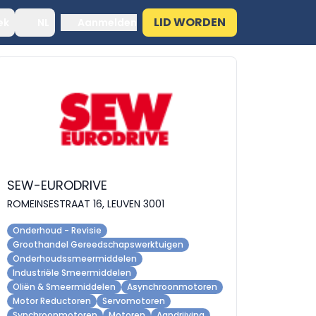
LID WORDEN
ek
NL
Aanmelden
SEW-EURODRIVE
ROMEINSESTRAAT 16, LEUVEN 3001
Onderhoud - Revisie
Groothandel Gereedschapswerktuigen
Onderhoudssmeermiddelen
Industriële Smeermiddelen
Oliën & Smeermiddelen
Asynchroonmotoren
Motor Reductoren
Servomotoren
Synchroonmotoren
Motoren
Aandrijving