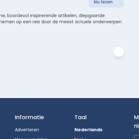
Nu lezen
e, boordevol inspirerende artikelen, diepgaande
meenemen op een reis door de meest actuele onderwerpen
Informatie
Taal
M
n
Adverteren
Nederlands