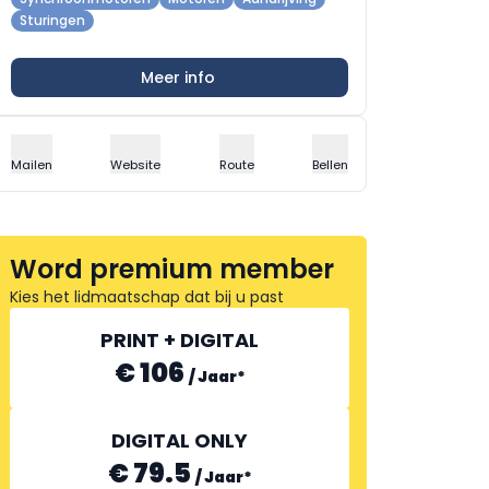
Sturingen
Meer info
Mailen
Website
Route
Bellen
Word premium member
Kies het lidmaatschap dat bij u past
PRINT + DIGITAL
€ 106
/
Jaar
*
DIGITAL ONLY
€ 79.5
/
Jaar
*