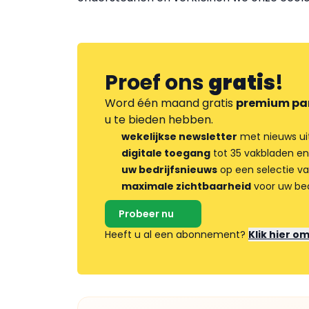
Proef ons
gratis
!
Word één maand gratis
premium pa
u te bieden hebben.
wekelijkse newsletter
met nieuws ui
digitale toegang
tot 35 vakbladen en
uw bedrijfsnieuws
op een selectie v
maximale zichtbaarheid
voor uw bed
Probeer nu
Heeft u al een abonnement?
Klik hier o