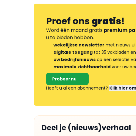
Proef ons
gratis
!
Word één maand gratis
premium pa
u te bieden hebben.
wekelijkse newsletter
met nieuws ui
digitale toegang
tot 35 vakbladen en
uw bedrijfsnieuws
op een selectie v
maximale zichtbaarheid
voor uw bed
Probeer nu
Heeft u al een abonnement?
Klik hier o
Deel je (nieuws)verhaal