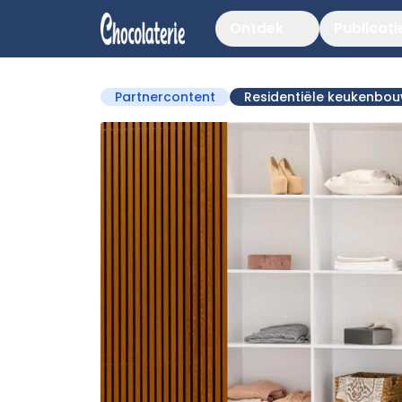
Ontdek
Publicati
Partnercontent
Residentiële keukenbo