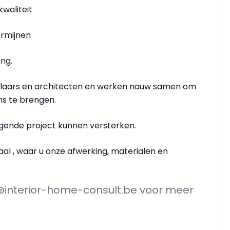
waliteit
ermijnen
ng.
kelaars en architecten en werken nauw samen om
ans te brengen.
ende project kunnen versterken.
aal , waar u onze afwerking, materialen en
nfo@interior-home-consult.be voor meer