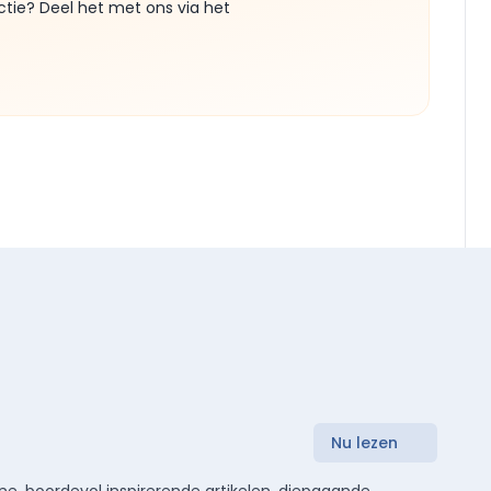
ctie? Deel het met ons via het
Nu lezen
e, boordevol inspirerende artikelen, diepgaande