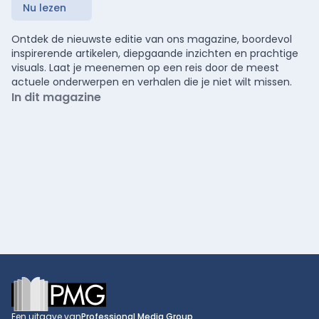
Nu lezen
Ontdek de nieuwste editie van ons magazine, boordevol
inspirerende artikelen, diepgaande inzichten en prachtige
visuals. Laat je meenemen op een reis door de meest
actuele onderwerpen en verhalen die je niet wilt missen.
In dit magazine
Footer
Een uitgave van
Professional Media Group