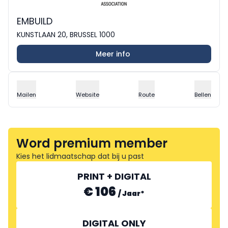
EMBUILD
KUNSTLAAN 20, BRUSSEL 1000
Meer info
Mailen
Website
Route
Bellen
Word premium member
Kies het lidmaatschap dat bij u past
PRINT + DIGITAL
€ 106
/
Jaar
*
DIGITAL ONLY