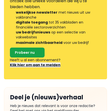
ontdek alle unieke voordelen die wij u te
bieden hebben.
wekelijkse newsletter
met nieuws uit uw
vakbranche
digitale toegang
tot 35 vakbladen en
financiële sectoroverzichten
uw bedrijfsnieuws
op een selectie van
vakwebsites
maximale zichtbaarheid
voor uw bedrijf
Probeer nu
Heeft u al een abonnement?
Klik hier om aan te melden
Deel je (nieuws)verhaal
Heb je nieuws dat relevant is voor onze redactie?
Deel het met ons via het meldformulier.