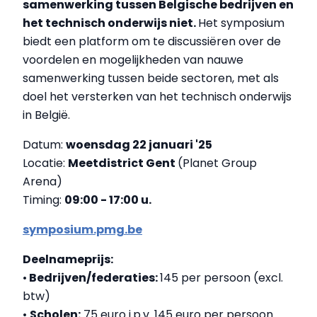
samenwerking tussen Belgische bedrijven en
het technisch onderwijs niet.
Het symposium
biedt een platform om te discussiëren over de
voordelen en mogelijkheden van nauwe
samenwerking tussen beide sectoren, met als
doel het versterken van het technisch onderwijs
in België.
Datum:
woensdag 22 januari '25
Locatie:
Meetdistrict Gent
(Planet Group
Arena)
Timing:
09:00 - 17:00 u.
symposium.pmg.be
Deelnameprijs:
•
Bedrijven/federaties:
145 per persoon (excl.
btw)
•
Scholen:
75 euro i.p.v. 145 euro per persoon