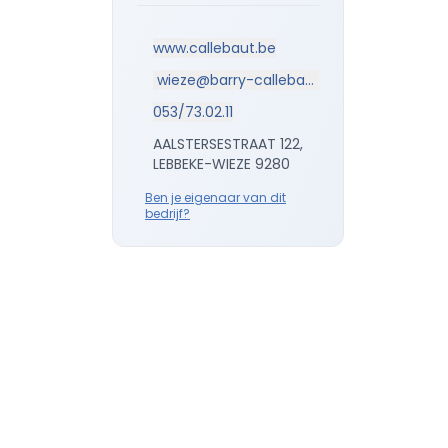
www.callebaut.be
wieze@barry-callebaut.com
053/73.02.11
AALSTERSESTRAAT 122,
LEBBEKE-WIEZE 9280
Ben je eigenaar van dit
bedrijf?