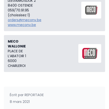
LEEGAARDSDIJK 2
8400 OSTENDE
059/70.91.95
(choissisez 1)
orders@meconv.be
www.meconv.be
MECO
WALLONIE
PLACE DE
L’ABATOIR 1
6000
CHARLEROI
Écrit par
REPORTAGE
8 mars 2021