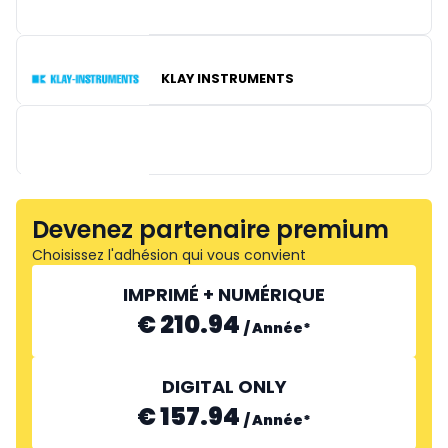
KLAY INSTRUMENTS
INTRATONE BV
Devenez partenaire premium
Choisissez l'adhésion qui vous convient
IMPRIMÉ + NUMÉRIQUE
€ 210.94
/
Année
*
CSB-SYSTEM
DIGITAL ONLY
€ 157.94
/
Année
*