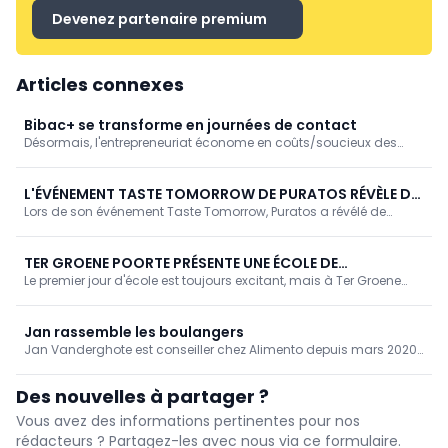
Devenez partenaire premium
Articles connexes
Bibac+ se transforme en journées de contact
Désormais, l'entrepreneuriat économe en coûts/soucieux des
coûts s'écrit en majuscules. Afin d'adapter Bibac+ à ce nouveau
défi, nous transformons l'événement en un nouveau concept.
L'ÉVÉNEMENT TASTE TOMORROW DE PURATOS RÉVÈLE DE
Lors de son événement Taste Tomorrow, Puratos a révélé de
NOUVELLES TENDANCES
toutes nouvelles informations indiquant des changements
profonds dans les habitudes et les préférences des
consommateurs, ce qui a des implications pour les acteurs des
TER GROENE POORTE PRÉSENTE UNE ÉCOLE DE
secteurs de la boulangerie, de la pâtisserie et du chocolat.
Le premier jour d'école est toujours excitant, mais à Ter Groene
BOULANGERIE ULTRAMODERNE
Poorte, le 1er septembre avait une saveur particulière. En présence
de Ben Weyts et Jan Jambon, 400 élèves ont découvert la toute
nouvelle école de boulangerie.
Jan rassemble les boulangers
Jan Vanderghote est conseiller chez Alimento depuis mars 2020.
Ce faisant, il a repris le flambeau de Guido Devillé, l'un des plus
grands noms et des plus grandes références dans le secteur de
Des nouvelles à partager ?
la boulangerie. Néanmoins, Jan n'hésite pas à ajouter son propre
grain de sel en tant que nouveau conseiller dans le secteur de la
Vous avez des informations pertinentes pour nos
boulangerie.
rédacteurs ? Partagez-les avec nous via ce formulaire.