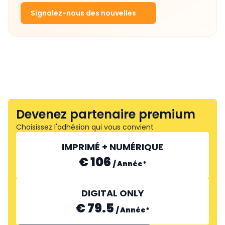
Signalez-nous des nouvelles
Devenez partenaire premium
Choisissez l'adhésion qui vous convient
IMPRIMÉ + NUMÉRIQUE
€ 106
/
Année
*
DIGITAL ONLY
€ 79.5
/
Année
*