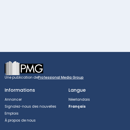
Footer
Une publication de
Professional Media Group
Informations
Langue
Annoncer
Néerlandais
Signalez-nous des nouvelles
Français
Emplois
À propos de nous