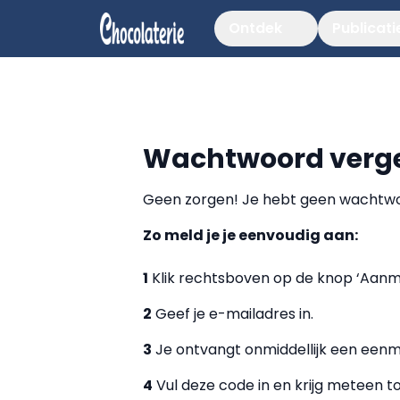
Ontdek
Publicati
Wachtwoord verg
Geen zorgen! Je hebt geen wachtwoo
Zo meld je je eenvoudig aan:
1
Klik rechtsboven op de knop ‘Aanm
2
Geef je e-mailadres in.
3
Je ontvangt onmiddellijk een eenma
4
Vul deze code in en krijg meteen t