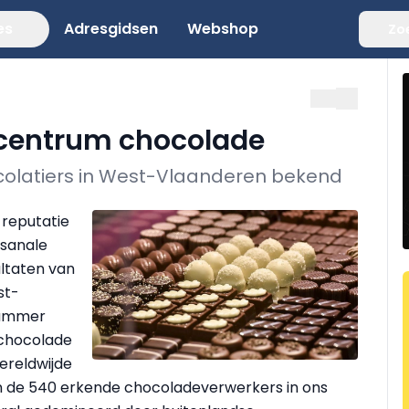
es
Adresgidsen
Webshop
Zo
centrum chocolade
colatiers in West-Vlaanderen bekend
 reputatie
isanale
ultaten van
st-
nummer
chocolade
ereldwijde
n de 540 erkende chocoladeverwerkers in ons