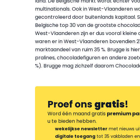
land. De Belgische markt wordt echter vo
multinationals. Ook in West-Vlaanderen w
gecontroleerd door buitenlands kapitaal. S
Belgische top 30 van de grootste chocolad
West-Vlaanderen zijn er dus vooral kleine
waren er in West-Vlaanderen bovendien 2
marktaandeel van ruim 35 %. Brugge is hie
pralines, chocoladefiguren en andere zoete
%). Brugge mag zichzelf daarom Chocolad
Proef ons
gratis
!
Word één maand gratis
premium pa
u te bieden hebben.
wekelijkse newsletter
met nieuws ui
digitale toegang
tot 35 vakbladen en